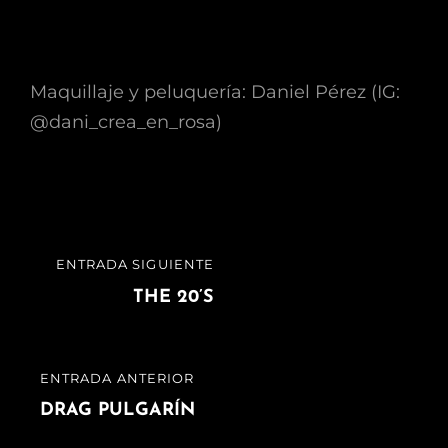
Maquillaje y peluquería: Daniel Pérez (IG:
@dani_crea_en_rosa)
Navegación
ENTRADA SIGUIENTE
ENTRADA
de
SIGUIENTE
THE 20’S
entradas
ENTRADA ANTERIOR
ENTRADA
ANTERIOR
DRAG PULGARÍN