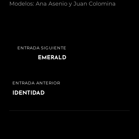
Modelos: Ana Asenio y Juan Colomina
Navegación
ENTRADA SIGUIENTE
ENTRADA
de
SIGUIENTE
EMERALD
entradas
ENTRADA ANTERIOR
ENTRADA
ANTERIOR
IDENTIDAD