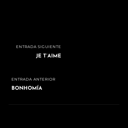
Navegación
ENTRADA SIGUIENTE
ENTRADA
de
SIGUIENTE
JE T’AIME
entradas
ENTRADA ANTERIOR
ENTRADA
ANTERIOR
BONHOMÍA