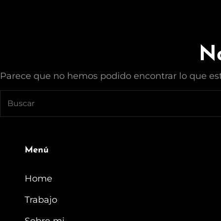
CREA EN ROSA
Este Es Mi Espacio Donde Muestro Mi Trabajo De Asesor De Im
No
Parece que no hemos podido encontrar lo que es
Buscar:
Menú
Home
Trabajo