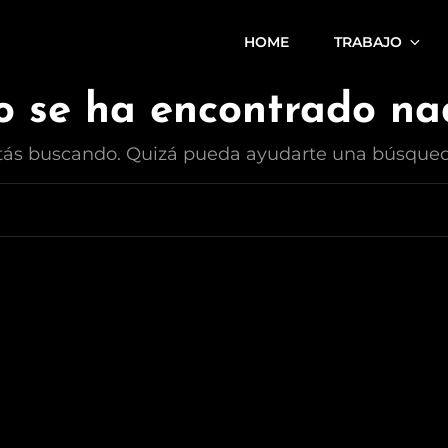
HOME
TRABAJO
agen, Estilista, Maquillador Y Director Creativo.
 se ha encontrado n
tás buscando. Quizá pueda ayudarte una búsqued