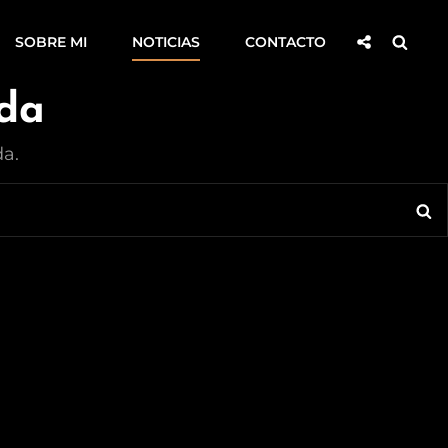
Compartir
Busca
SOBRE MI
NOTICIAS
CONTACTO
Socialmen
ada
a.
Bu