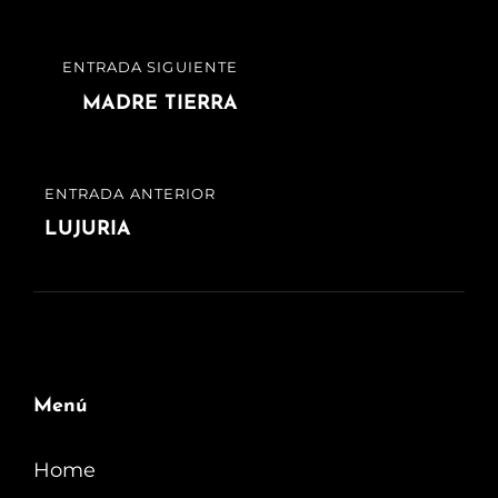
Navegación
ENTRADA SIGUIENTE
ENTRADA
de
SIGUIENTE
MADRE TIERRA
entradas
ENTRADA ANTERIOR
ENTRADA
ANTERIOR
LUJURIA
Menú
Home