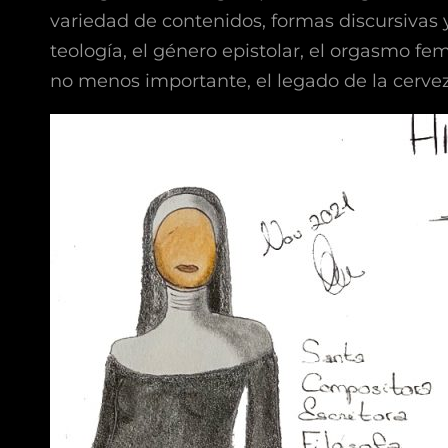
variedad de contenidos, formas discursivas y
teología, el género epistolar, el orgasmo fem
no menos importante, el legado de la cerve