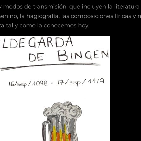
 modos de transmisión, que incluyen la literatura 
enino, la hagiografía, las composiciones líricas y m
za tal y como la conocemos hoy.