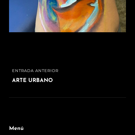
Navegación
ENTRADA ANTERIOR
ENTRADA
de
ANTERIOR
ARTE URBANO
entradas
Menú