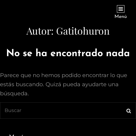
CREA EN ROSA
Este Es Mi Espacio Donde Muestro Mi Trabajo De Asesor De Imagen,
Menú
Estilista, Maquillador Y Director Creativo.
Autor:
Gatitohuron
No se ha encontrado nada
Parece que no hemos podido encontrar lo que
estás buscando. Quizá pueda ayudarte una
búsqueda.
Buscar:
Bu